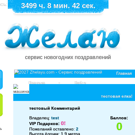
сь:
3499 ч. 8 мин. 42 сек.
сервис новогодних поздравлений
Главная
Правила
•
Войти
тестовая елка!
тестовый Комментарий
Владелец:
test
Баллов:
0!
0
VIP Подарков:
Пожеланий оставлено:
2
Высота ёлочки: 1.9 метра