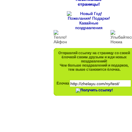
страницы!
Отправляй ссылку на страницу со своей
ёлочкой своим друзьям и жди новых
поздравлений!
Чем больше поздравлений и подарков,
тем выше становится ёлочка.
Ёлочка