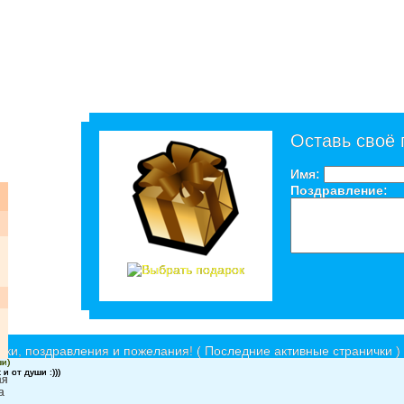
Оставь своё
Имя:
Поздравление:
ки, поздравления и пожелания! ( Последние активные странички )
ши)
 от души :)))