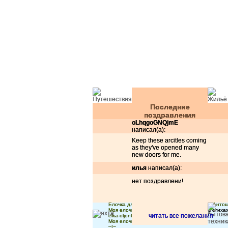
Последние
поздравления
oLhqgoGNQjmE
написал(а):
Keep these arcitles coming
as they've opened many
new doors for me.
илья
написал(а):
нет поздравлени!
Ёлочки красавицы - принимают подар
Ёлочка для любимого котёночка (сыночка Анто
Моя елочка!
Принимаю поздравления и в стихах и
читать все пожелания
elka-oljonka
самая красивая елка !
Моя елочка новогодних поздравлений
~|~