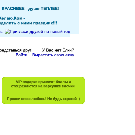
и КРАСИВЕЕ - душе ТЕПЛЕЕ!
Желаю.Ком -
делить с ними праздник!!!
Представься друг! У Вас нет Ёлки?
Войти
Вырастить свою елку
VIP подарки приносят баллы и
отображаются на верхушке елочки!
Прояви свою любовь! Не будь скрягой :)