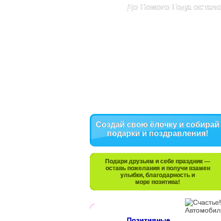
До Нового Года остало
Создай свою ёлочку и собирай
подарки и поздравления!
Подари друзьям и себе праздник —
оставь пожелания и получи взамен
улыбки, благодарность и
море позитива!
Позитивные