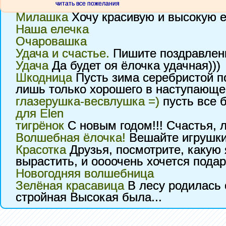
Ёлка
читать все пожелания
Милашка
Хочу красивую и высокую е
Наша елечка
Очаровашка
Удача и счастье.
Пишите поздравлен
Удача
Да будет оя ёлочка удачная)))
Шкодница
Пусть зима серебристой 
лишь только хорошего в наступающе
глазерушка-весвлушка =)
пусть все б
для Elen
тигрёнок
С новым годом!!! Счастья, л
Волшебная ёлочка!
Вешайте игрушки
Красотка
Друзья, посмотрите, какую 
вырастить, и оооочень хочется подарк
Новогодняя волшебница
Зелёная красавица
В лесу родилась 
стройная Высокая была...