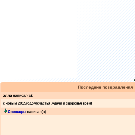
Последние поздравления
элла
написал(а):
с новым 2015годом!счастья ,удачи и здоровья всем!
Спонсоры
написал(а):