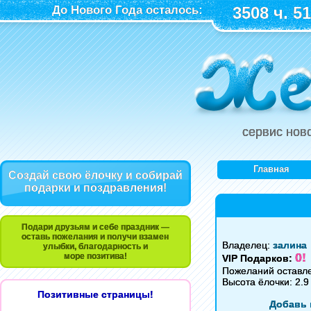
До Нового Года осталось:
3508 ч. 51
сервис нов
Главная
Создай свою ёлочку и собирай
подарки и поздравления!
Подари друзьям и себе праздник —
оставь пожелания и получи взамен
Владелец:
залина
улыбки, благодарность и
0!
море позитива!
VIP Подарков:
Пожеланий оставл
Высота ёлочки: 2.9
Позитивные страницы!
Добавь 