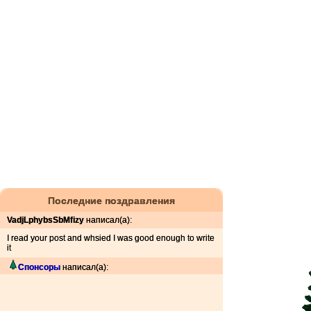
Последние поздравления
VadjLphybsSbMfizy
написал(а):
I read your post and whsied I was good enough to write
it
Спонсоры
написал(а):