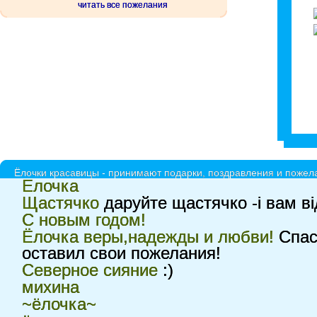
читать все пожелания
Ёлочки красавицы - принимают подарки, поздравления и пожела
Елочка
Щастячко
даруйте щастячко -і вам в
С новым годом!
Ёлочка веры,надежды и любви!
Спаси
оставил свои пожелания!
Северное сияние
:)
михина
~ёлочка~