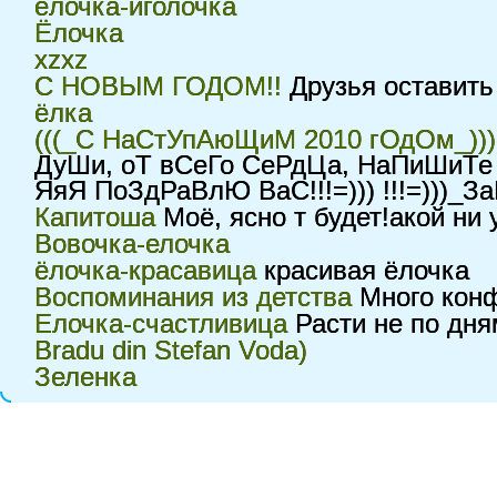
ёлочка-иголочка
Ёлочка
xzxz
C НОВЫМ ГОДОМ!!
Друзья оставить
ёлка
(((_C НаСтУпАюЩиМ 2010 гОдОм_)))
ДуШи, оТ вСеГо СеРдЦа, НаПиШиТ
ЯяЯ ПоЗдРаВлЮ ВаС!!!=))) !!!=)))_З
Капитоша
Моё, ясно т будет!акой ни у
Вовочка-елочка
ёлочка-красавица
красивая ёлочка
Воспоминания из детства
Много конф
Елочка-счастливица
Расти не по дням
Bradu din Stefan Voda)
Зеленка