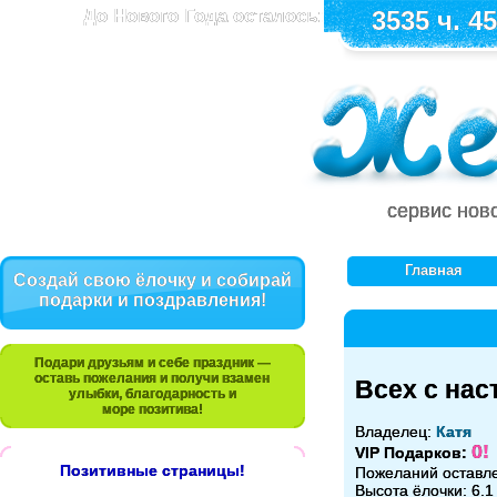
До Нового Года осталось:
3535 ч. 45
сервис нов
Главная
Создай свою ёлочку и собирай
подарки и поздравления!
Подари друзьям и себе праздник —
оставь пожелания и получи взамен
Всех с нас
улыбки, благодарность и
море позитива!
Владелец:
Катя
0!
VIP Подарков:
Позитивные страницы!
Пожеланий оставл
Высота ёлочки: 6.1