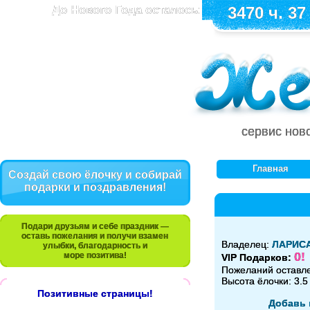
До Нового Года осталось:
3470 ч. 37
сервис нов
Главная
Создай свою ёлочку и собирай
подарки и поздравления!
Подари друзьям и себе праздник —
оставь пожелания и получи взамен
Владелец:
ЛАРИС
улыбки, благодарность и
0!
море позитива!
VIP Подарков:
Пожеланий оставл
Высота ёлочки: 3.5
Позитивные страницы!
Добавь 