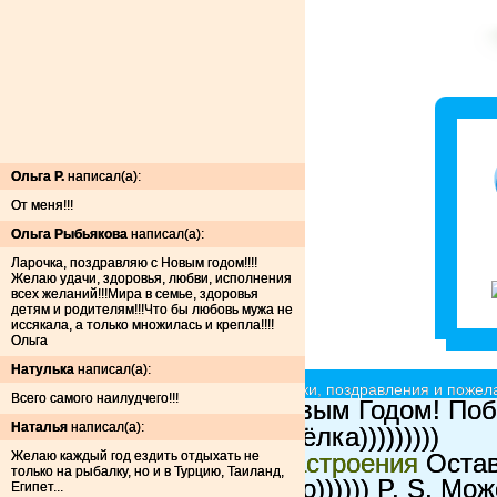
Ольга Р.
написал(а):
От меня!!!
Ольга Рыбьякова
написал(а):
Ларочка, поздравляю с Новым годом!!!!
Желаю удачи, здоровья, любви, исполнения
всех желаний!!!Мира в семье, здоровья
детям и родителям!!!Что бы любовь мужа не
иссякала, а только множилась и крепла!!!!
Ольга
Натулька
написал(а):
Ёлочки красавицы - принимают подарки, поздравления и пожела
Всего самого наилудчего!!!
Мой Ёлка:)
Всех с Новым Годом! Побо
Наталья
написал(а):
красявка
прелестная ёлка)))))))))
Желаю каждый год ездить отдыхать не
Ёлка для поднятия настроения
Остав
только на рыбалку, но и в Турцию, Таиланд,
будет ооочень приятно)))))) P. S. Мо
Египет...