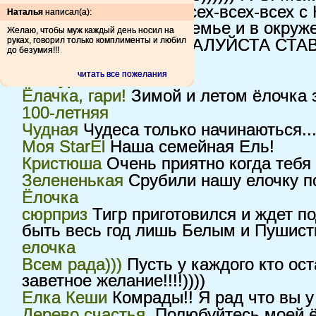
Perfect
поздравляю всех-всех-всех с 
Наталья
написал(а):
взаимопонимания в семье и в окруже
Желаю, чтобы муж каждый день носил на
руках, говорил только комплименты и любил
САМАЯ САМАЯ
ПОЖАЛУЙСТА СТАВ
до безумия!!!
Супер-елочка
МОЯ!!!
читать все пожелания
Снегурочка
Ёлачка, гари!
Зимой и летом ёлочка 
100-летняя
Чудная
Чудеса только начинаються...
Моя StarEl
Наша семейная Ель!
Кристюша
Очень приятно когда тебя 
Зелененькая
Срубили нашу елочку п
Ёлочка
сюрприз
Тигр приготовился и ждет 
быть весь год лишь Белым и Пушисты
елочка
Всем рада)))
Пусть у каждого кто ос
заветное желание!!!!))))
Елка Кеши
Комрады!! Я рад что вы у 
Дерево счастья.
Полюбуйтесь моей ёл