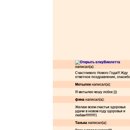
Виолетта
написал(а):
Счастливого Нового Года!!! Жду
ответное поздравление, спасибо
Мотылек
написал(а):
Я мотылек чешу лобок )))
фина
написал(а):
Желаю всем счастья здоровья
удачи в новом году здоровья и
любви!!!!!!!!!!!1
Танька
написал(а):