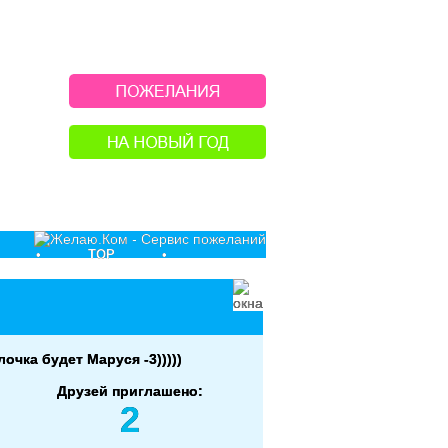
•
TOP
•
очка будет Маруся -3)))))
Друзей приглашено:
2