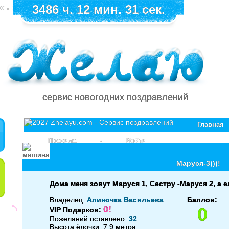
сь:
3486 ч. 12 мин. 30 сек.
сервис новогодних поздравлений
Главная
Правила
•
Войти
Маруся-3)))!
Дома меня зовут Маруся 1, Сестру -Маруся 2, а ел
Владелец:
Алиночка Васильева
Баллов:
0!
0
VIP Подарков:
Пожеланий оставлено:
32
Высота ёлочки: 7.9 метра