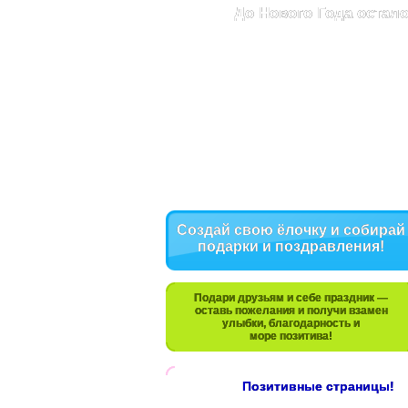
До Нового Года остало
Создай свою ёлочку и собирай
подарки и поздравления!
Подари друзьям и себе праздник —
оставь пожелания и получи взамен
улыбки, благодарность и
море позитива!
Позитивные страницы!