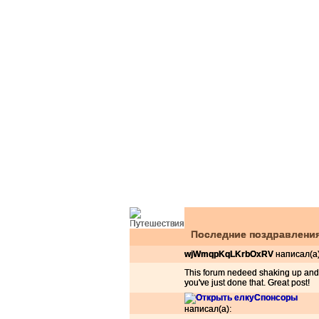
Последние поздравлени
wjWmqpKqLKrbOxRV
написал(а)
This forum nedeed shaking up and
you've just done that. Great post!
Спонсоры
написал(а):