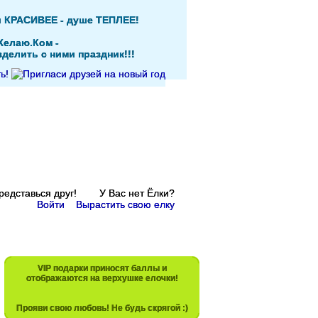
и КРАСИВЕЕ - душе ТЕПЛЕЕ!
Желаю.Ком -
делить с ними праздник!!!
Представься друг! У Вас нет Ёлки?
Войти
Вырастить свою елку
VIP подарки приносят баллы и
отображаются на верхушке елочки!
Прояви свою любовь! Не будь скрягой :)