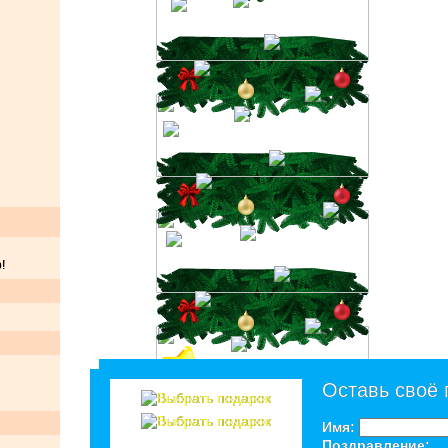
!
Оставь своё
Имя:
Поздравление: