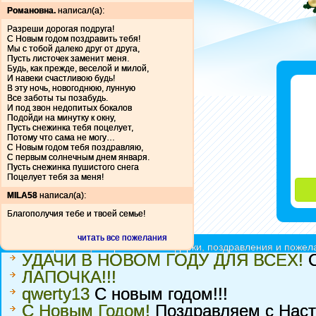
Романовна.
написал(а):
Разреши дорогая подруга!
С Новым годом поздравить тебя!
Мы с тобой далеко друг от друга,
Пусть листочек заменит меня.
Будь, как прежде, веселой и милой,
И навеки счастливою будь!
В эту ночь, новогоднюю, лунную
Все заботы ты позабудь.
И под звон недопитых бокалов
Подойди на минутку к окну,
Пусть снежинка тебя поцелует,
Потому что сама не могу…
С Новым годом тебя поздравляю,
С первым солнечным днем января.
Пусть снежинка пушистого снега
Поцелует тебя за меня!
MILA58
написал(а):
Благополучия тебе и твоей семье!
читать все пожелания
Ёлочки красавицы - принимают подарки, поздравления и пожела
УДАЧИ В НОВОМ ГОДУ ДЛЯ ВСЕХ!
С
ЛАПОЧКА!!!
qwerty13
С новым годом!!!
С Новым Годом!
Поздравляем с Нас