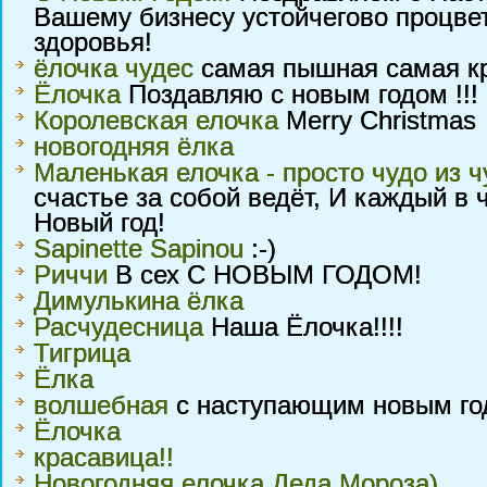
Вашему бизнесу устойчегово процвет
здоровья!
ёлочка чудеc
самая пышная самая кр
Ёлочка
Поздавляю с новым годом !!!
Королевская елочка
Merry Christmas
новогодняя ёлка
Маленькая елочка - просто чудо из ч
счастье за собой ведёт, И каждый в 
Новый год!
Sapinette Sapinou
:-)
Риччи
В сех С НОВЫМ ГОДОМ!
Димулькина ёлка
Расчудесница
Наша Ёлочка!!!!
Тигрица
Ёлка
волшебная
с наступающим новым го
Ёлочка
красавица!!
Новогодняя елочка Деда Мороза)