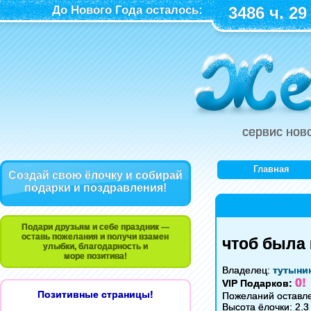
До Нового Года осталось:
3486 ч. 29
сервис нов
Главная
Создай свою ёлочку и собирай
подарки и поздравления!
Подари друзьям и себе праздник —
оставь пожелания и получи взамен
чтоб была 
улыбки, благодарность и
море позитива!
Владелец:
тутыни
0!
VIP Подарков:
Позитивные страницы!
Пожеланий оставл
Высота ёлочки: 2.3