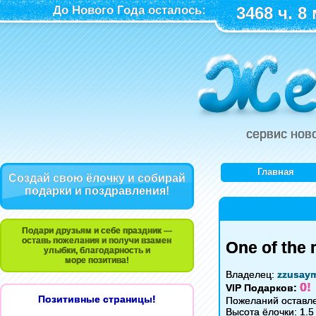
До Нового Года осталось:
3468 ч. 8 
сервис нов
Главная
Создай свою ёлочку и собирай
подарки и поздравления!
Подари друзьям и себе праздник —
оставь пожелания и получи взамен
One of the 
улыбки, благодарность и
море позитива!
Владелец:
zzusay
0!
VIP Подарков:
Позитивные страницы!
Пожеланий оставле
Высота ёлочки: 1.5