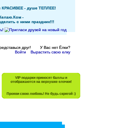
и КРАСИВЕЕ - душе ТЕПЛЕЕ!
Желаю.Ком -
делить с ними праздник!!!
Представься друг! У Вас нет Ёлки?
Войти
Вырастить свою елку
VIP подарки приносят баллы и
отображаются на верхушке елочки!
Прояви свою любовь! Не будь скрягой :)