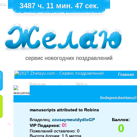
сь:
3487 ч. 11 мин. 47 сек.
сервис новогодних поздравлений
Главная
Правила
•
Войти
Independentwuz!
manuscripts attributed to Robins
Владелец:
zzusaymeutdydloGP
Баллов:
0!
0
VIP Подарков:
Пожеланий оставлено: 0
Высота ёлочки: 1.5 метра