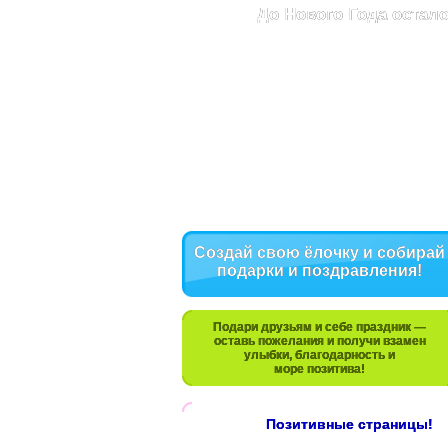
До Нового Года остало
Создай свою ёлочку и собирай
подарки и поздравления!
Подари друзьям и себе праздник —
оставь пожелания и получи взамен
улыбки, благодарность и
море позитива!
Позитивные страницы!