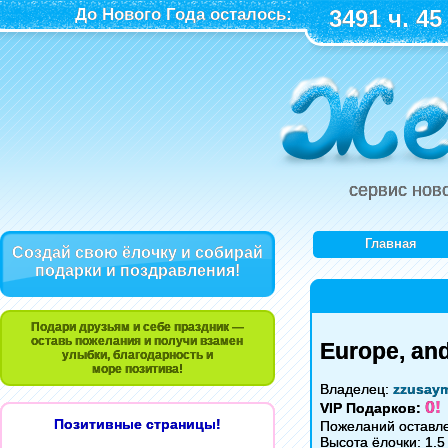
До Нового Года осталось:
3491 ч. 45
сервис нов
Главная
Создай свою ёлочку и собирай
подарки и поздравления!
Подари друзьям и себе праздник —
оставь пожелания и получи взамен
Europe, and
улыбки, благодарность и
море позитива!
Владелец:
zzusay
0!
VIP Подарков:
Позитивные страницы!
Пожеланий оставле
Высота ёлочки: 1.5