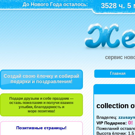
До Нового Года осталось:
3528 ч. 5 
сервис нов
Главная
Создай свою ёлочку и собирай
подарки и поздравления!
Подари друзьям и себе праздник —
оставь пожелания и получи взамен
collection
улыбки, благодарность и
море позитива!
Владелец:
zzusay
0!
VIP Подарков:
Позитивные страницы!
Пожеланий оставле
Высота ёлочки: 1.5