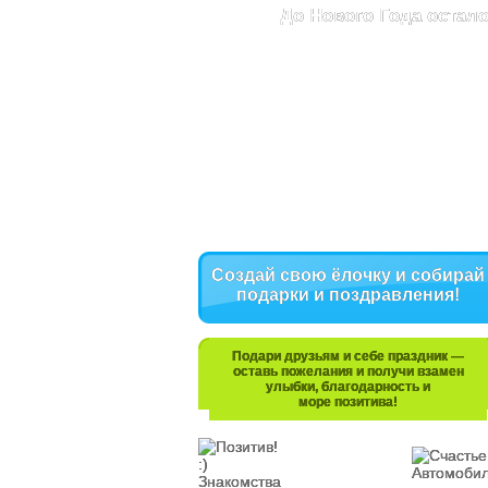
До Нового Года остало
Создай свою ёлочку и собирай
подарки и поздравления!
Подари друзьям и себе праздник —
оставь пожелания и получи взамен
улыбки, благодарность и
море позитива!