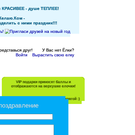
и КРАСИВЕЕ - душе ТЕПЛЕЕ!
Желаю.Ком -
делить с ними праздник!!!
Представься друг! У Вас нет Ёлки?
Войти
Вырастить свою елку
VIP подарки приносят баллы и
отображаются на верхушке елочки!
Прояви свою любовь! Не будь скрягой :)
 поздравление