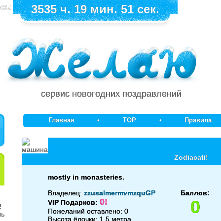
сь:
3535 ч. 19 мин. 51 сек.
сервис новогодних поздравлений
Главная
•
TOP
•
Правила
Zodiacati!
mostly in monasteries.
Владелец:
zzusalmermvmzquGP
Баллов:
0!
0
VIP Подарков:
Пожеланий оставлено: 0
Высота ёлочки: 1.5 метра