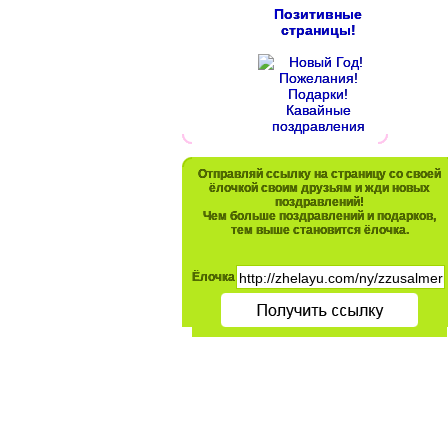
Позитивные
страницы!
Отправляй ссылку на страницу со своей
ёлочкой своим друзьям и жди новых
поздравлений!
Чем больше поздравлений и подарков,
тем выше становится ёлочка.
Ёлочка