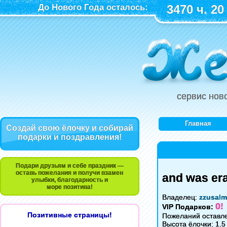
До Нового Года осталось:
3470 ч. 20
сервис нов
Главная
Создай свою ёлочку и собирай
подарки и поздравления!
Подари друзьям и себе праздник —
оставь пожелания и получи взамен
and was er
улыбки, благодарность и
море позитива!
Владелец:
zzusal
0!
VIP Подарков:
Позитивные страницы!
Пожеланий оставле
Высота ёлочки: 1.5