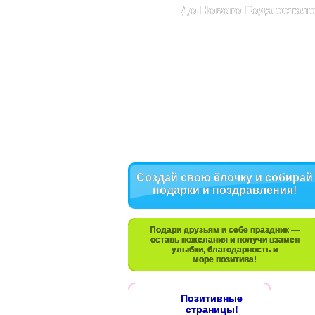
До Нового Года остало
Создай свою ёлочку и собирай
подарки и поздравления!
Подари друзьям и себе праздник —
оставь пожелания и получи взамен
улыбки, благодарность и
море позитива!
Позитивные
страницы!