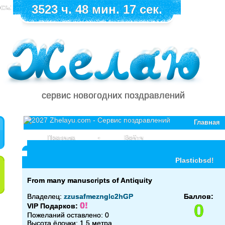
сь:
3523 ч. 48 мин. 17 сек.
сервис новогодних поздравлений
Главная
Правила
•
Войти
Plasticbsd!
From many manuscripts of Antiquity
Владелец:
zzusafmeznglc2hGP
Баллов:
0!
0
VIP Подарков:
Пожеланий оставлено: 0
Высота ёлочки: 1.5 метра