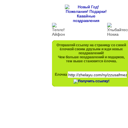
Отправляй ссылку на страницу со своей
ёлочкой своим друзьям и жди новых
поздравлений!
Чем больше поздравлений и подарков,
тем выше становится ёлочка.
Ёлочка