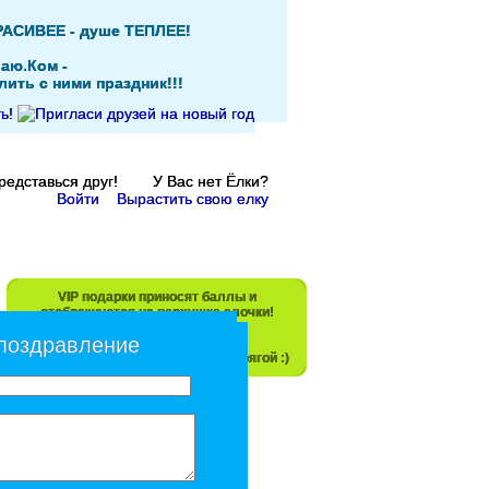
РАСИВЕЕ - душе ТЕПЛЕЕ!
аю.Ком -
ить с ними праздник!!!
Представься друг! У Вас нет Ёлки?
Войти
Вырастить свою елку
VIP подарки приносят баллы и
отображаются на верхушке елочки!
 поздравление
Прояви свою любовь! Не будь скрягой :)