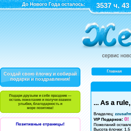
До Нового Года осталось:
3537 ч. 43
сервис нов
Главная
Создай свою ёлочку и собирай
подарки и поздравления!
Подари друзьям и себе праздник —
оставь пожелания и получи взамен
... As a rul
улыбки, благодарность и
море позитива!
Владелец:
zzusaf
0!
VIP Подарков:
Позитивные страницы!
Пожеланий оставле
Высота ёлочки: 1.5