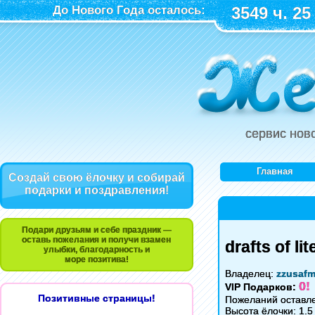
До Нового Года осталось:
3549 ч. 25
сервис нов
Главная
Создай свою ёлочку и собирай
подарки и поздравления!
Подари друзьям и себе праздник —
оставь пожелания и получи взамен
drafts of li
улыбки, благодарность и
море позитива!
Владелец:
zzusaf
0!
VIP Подарков:
Позитивные страницы!
Пожеланий оставле
Высота ёлочки: 1.5