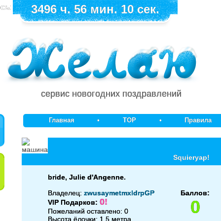
сь:
3496 ч. 56 мин. 10 сек.
сервис новогодних поздравлений
Главная
•
TOP
•
Правила
Squieryap!
bride, Julie d'Angenne.
Владелец:
zwusaymetmxldrpGP
Баллов:
0!
0
VIP Подарков:
Пожеланий оставлено: 0
Высота ёлочки: 1.5 метра