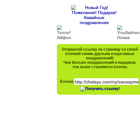
Отправляй ссылку на страницу со своей
ёлочкой своим друзьям и жди новых
поздравлений!
Чем больше поздравлений и подарков,
тем выше становится ёлочка.
Ёлочка