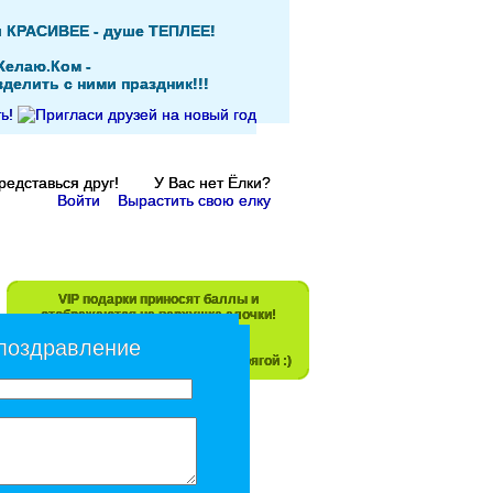
и КРАСИВЕЕ - душе ТЕПЛЕЕ!
Желаю.Ком -
делить с ними праздник!!!
Представься друг! У Вас нет Ёлки?
Войти
Вырастить свою елку
VIP подарки приносят баллы и
отображаются на верхушке елочки!
 поздравление
Прояви свою любовь! Не будь скрягой :)