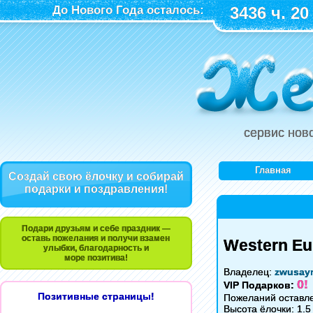
До Нового Года осталось:
3436 ч. 20
сервис нов
Главная
Создай свою ёлочку и собирай
подарки и поздравления!
Подари друзьям и себе праздник —
оставь пожелания и получи взамен
Western Eu
улыбки, благодарность и
море позитива!
Владелец:
zwusay
0!
VIP Подарков:
Позитивные страницы!
Пожеланий оставле
Высота ёлочки: 1.5