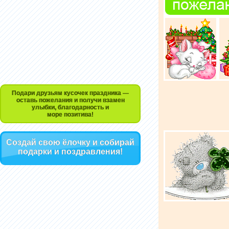
Подари друзьям кусочек праздника —
оставь пожелания и получи взамен
улыбки, благодарность и
море позитива!
Создай свою ёлочку и собирай
подарки и поздравления!