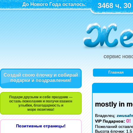
До Нового Года осталось:
3468 ч. 30
сервис нов
Главная
Создай свою ёлочку и собирай
подарки и поздравления!
Подари друзьям и себе праздник —
оставь пожелания и получи взамен
mostly in m
улыбки, благодарность и
море позитива!
Владелец:
zwusaf
0!
VIP Подарков:
Позитивные страницы!
Пожеланий оставле
Высота ёлочки: 1.5