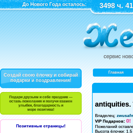
До Нового Года осталось:
3498 ч. 41
сервис нов
Главная
Создай свою ёлочку и собирай
подарки и поздравления!
Подари друзьям и себе праздник —
оставь пожелания и получи взамен
antiquities
улыбки, благодарность и
море позитива!
Владелец:
zwusaf
0!
VIP Подарков:
Позитивные страницы!
Пожеланий оставле
Высота ёлочки: 1.5