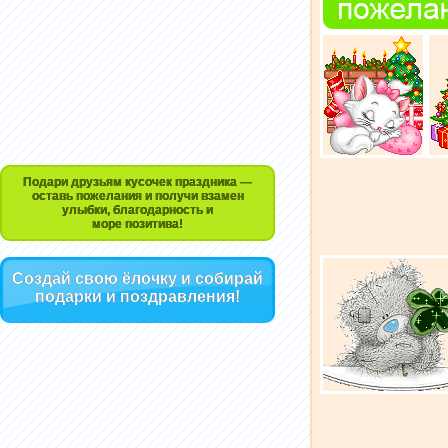
Подари друзьям кусочек праздника —
оставь пожелания и получи взамен
улыбки, благодарность и
море позитива!
Создай свою ёлочку и собирай
подарки и поздравления!