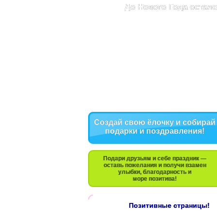
До Нового Года остало
Создай свою ёлочку и собирай
подарки и поздравления!
Подари друзьям и себе праздник —
оставь пожелания и получи взамен
улыбки, благодарность и
море позитива!
Позитивные страницы!