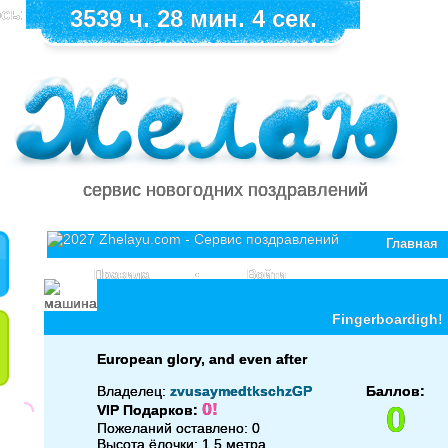
сь:
3539 ч. 28 мин. 4 сек.
сервис новогодних поздравлений
Главная
Правила
•
Войти
Fingerboardigh!
European glory, and even after
Владелец:
zvusaymedtkschzGP
Баллов:
0!
0
VIP Подарков:
Пожеланий оставлено: 0
Высота ёлочки: 1.5 метра