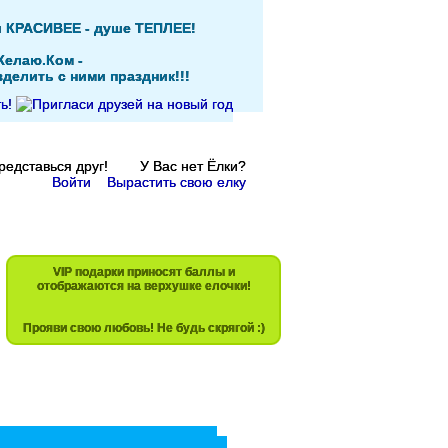
и КРАСИВЕЕ - душе ТЕПЛЕЕ!
Желаю.Ком -
делить с ними праздник!!!
Представься друг! У Вас нет Ёлки?
Войти
Вырастить свою елку
VIP подарки приносят баллы и
отображаются на верхушке елочки!
Прояви свою любовь! Не будь скрягой :)