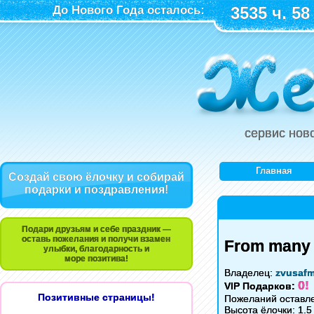
До Нового Года осталось:
3535 ч. 58
сервис нов
Главная
Создай свою ёлочку и собирай
подарки и поздравления!
Подари друзьям и себе праздник —
оставь пожелания и получи взамен
From many 
улыбки, благодарность и
море позитива!
Владелец:
zvusaf
0!
VIP Подарков:
Позитивные страницы!
Пожеланий оставле
Высота ёлочки: 1.5