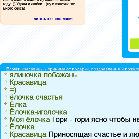
году...)) Удачи и любви....)ну и конечно же
много секса)
читать все пожелания
Ёлочки красавицы - принимают подарки, поздравления и пожела
ялиночка побажань
Красавица
=)
ёлочка счастья
Ёлка
Ёлочка-иголочка
Моя ёлочка
Гори - гори ясно чтобы н
Ёлочка
Красавица
Приносящая счастье и лю