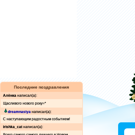
Последние поздравления
Алёнка
написал(а):
Щасливого нового року=*
dreamnastya
написал(а):
C наступающим радостным событием!
irishka_cat
написал(а):
Всего самого самого лучшего в Новом