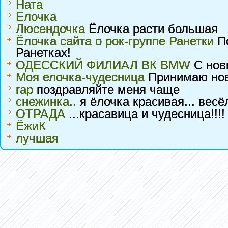
Ната
Елочка
Люсендочка
Ёлочка расти большая
Ёлочка сайта о рок-группе Ранетки
По
Ранетках!
ОДЕССКИЙ ФИЛИАЛ ВК BMW
С новы
Моя елочка-чудесница
Принимаю ново
rap
поздравляйте меня чаще
снежинка..
я ёлочка красивая... весёл
ОТРАДА
...красавица и чудесница!!!!
ЁжиК
лучшая