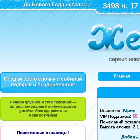
До Нового Года осталось:
3498 ч. 17
сервис нов
Главная
Создай свою ёлочку и собирай
подарки и поздравления!
Подари друзьям и себе праздник —
оставь пожелания и получи взамен
Владелец:
Юрий
улыбки, благодарность и
0!
море позитива!
VIP Подарков:
Пожеланий оставл
Высота ёлочки: 2.1
Позитивные страницы!
Добавь 