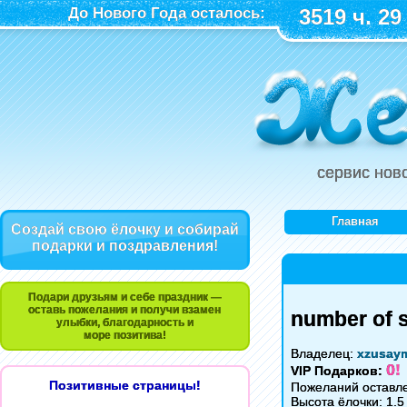
До Нового Года осталось:
3519 ч. 29
сервис нов
Главная
Создай свою ёлочку и собирай
подарки и поздравления!
Подари друзьям и себе праздник —
оставь пожелания и получи взамен
number of 
улыбки, благодарность и
море позитива!
Владелец:
xzusay
0!
VIP Подарков:
Позитивные страницы!
Пожеланий оставле
Высота ёлочки: 1.5