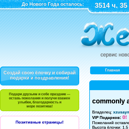
До Нового Года осталось:
3514 ч. 35
сервис нов
Главная
Создай свою ёлочку и собирай
подарки и поздравления!
Подари друзьям и себе праздник —
оставь пожелания и получи взамен
commonly a
улыбки, благодарность и
море позитива!
Владелец:
xzusay
0!
VIP Подарков:
Позитивные страницы!
Пожеланий оставле
Высота ёлочки: 1.5