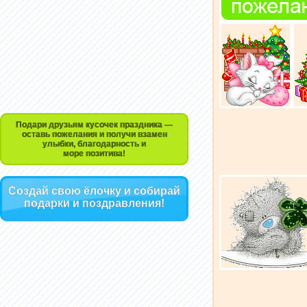
Подари друзьям кусочек праздника —
оставь пожелания и получи взамен
улыбки, благодарность и
море позитива!
Создай свою ёлочку и собирай
подарки и поздравления!