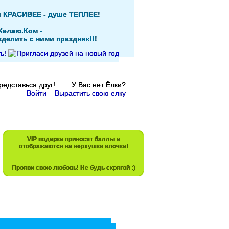
и КРАСИВЕЕ - душе ТЕПЛЕЕ!
Желаю.Ком -
делить с ними праздник!!!
Представься друг! У Вас нет Ёлки?
Войти
Вырастить свою елку
VIP подарки приносят баллы и
отображаются на верхушке елочки!
Прояви свою любовь! Не будь скрягой :)