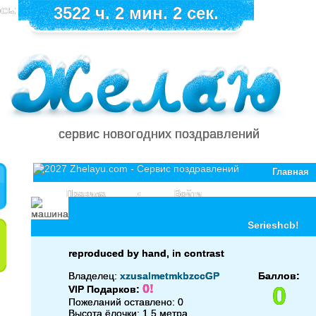
сь:
3522 ч. 2 мин. 2 сек.
сервис новогодних поздравлений
Главная
Правила
•
Войти
Serieshcb!
reproduced by hand, in contrast
Владелец:
xzusalmetmkbzccGP
Баллов:
0!
0
VIP Подарков:
Пожеланий оставлено: 0
Высота ёлочки: 1.5 метра