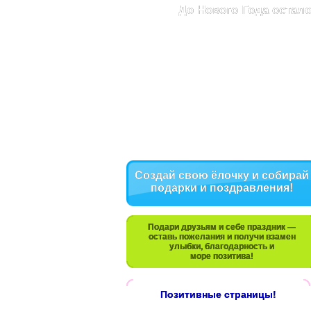
До Нового Года остало
Создай свою ёлочку и собирай
подарки и поздравления!
Подари друзьям и себе праздник —
оставь пожелания и получи взамен
улыбки, благодарность и
море позитива!
Позитивные страницы!