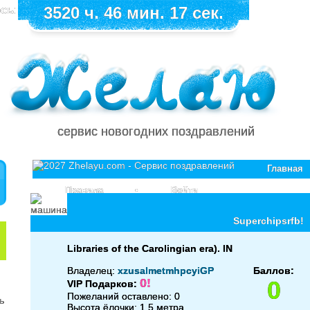
сь:
3520 ч. 46 мин. 17 сек.
сервис новогодних поздравлений
Главная
Правила
•
Войти
Superchipsrfb!
Libraries of the Carolingian era). IN
Владелец:
xzusalmetmhpcyiGP
Баллов:
0!
0
VIP Подарков:
Пожеланий оставлено: 0
Высота ёлочки: 1.5 метра