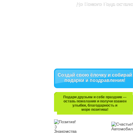
До Нового Года остало
Создай свою ёлочку и собирай
подарки и поздравления!
Подари друзьям и себе праздник —
оставь пожелания и получи взамен
улыбки, благодарность и
море позитива!