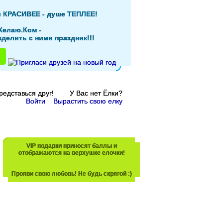
и КРАСИВЕЕ - душе ТЕПЛЕЕ!
Желаю.Ком -
делить с ними праздник!!!
Представься друг! У Вас нет Ёлки?
Войти
Вырастить свою елку
VIP подарки приносят баллы и
отображаются на верхушке елочки!
Прояви свою любовь! Не будь скрягой :)