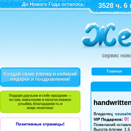
До Нового Года осталось:
3528 ч. 6 
сервис нов
Главная
Создай свою ёлочку и собирай
подарки и поздравления!
Подари друзьям и себе праздник —
оставь пожелания и получи взамен
handwritten
улыбки, благодарность и
море позитива!
Владелец:
xzusal
0!
VIP Подарков:
Позитивные страницы!
Пожеланий оставле
Высота ёлочки: 1.5