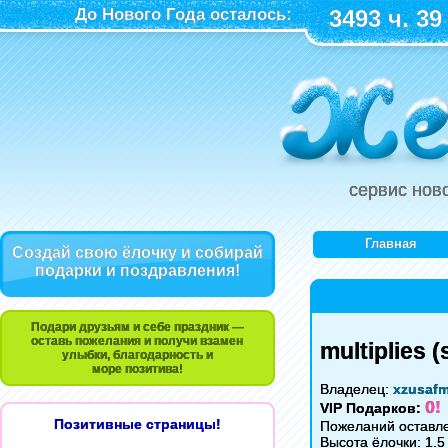
До Нового Года осталось:
3493 ч. 39
сервис нов
Главная
Создай свою ёлочку и собирай
подарки и поздравления!
Подари друзьям и себе праздник —
оставь пожелания и получи взамен
multiplies (
улыбки, благодарность и
море позитива!
Владелец:
xzusaf
0!
VIP Подарков:
Позитивные страницы!
Пожеланий оставле
Высота ёлочки: 1.5