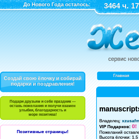
До Нового Года осталось:
3464 ч. 17
сервис нов
Главная
Создай свою ёлочку и собирай
подарки и поздравления!
Подари друзьям и себе праздник —
оставь пожелания и получи взамен
manuscripts
улыбки, благодарность и
море позитива!
Владелец:
xzusaf
0!
VIP Подарков:
Позитивные страницы!
Пожеланий оставле
Высота ёлочки: 1.5