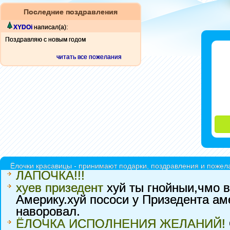
Последние поздравления
XYDOi
написал(а):
Поздравляю с новым годом
читать все пожелания
Ёлочки красавицы - принимают подарки, поздравления и пожела
ЛАПОЧКА!!!
хуев призедент
хуй ты гнойныи,чмо в
Америку.хуй пососи у Призедента ам
наворовал.
ЁЛОЧКА ИСПОЛНЕНИЯ ЖЕЛАНИЙ!