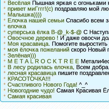
Весёлая
Пышная яркая с огоньками 
привет миГггг!(с)
поздравляю мой люби
Малышка))))
Елочка нашей семьи
Спасибо всем за
елочка
суперська ёлка B-@_k-$-@
С Наступ
Овосчное дерево !
И даже овосчи дол
Моя красавица.
Помогите выростить е
моя ёлочка пожеланий
скоро Новый г
Зелёная)))
M E T A L R O C K T R E E
Метали4еск
В лесу родилась елочка,
Всем добра,
лесная красавица
пишите поздравлен
КРАСОТОЧКА!!!
Счастливого Нового Года!
^_^
Новогодние чудо!
Самая Красивая Ёл
Самая красивая