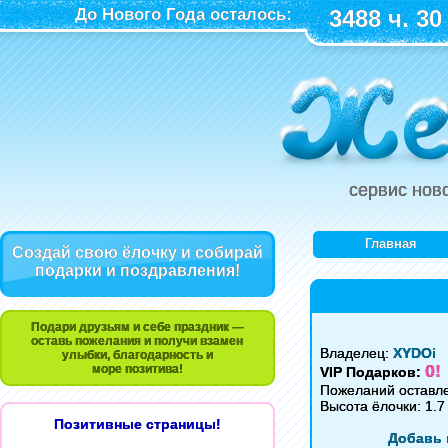
До Нового Года осталось:
3488 ч. 30
сервис нов
Главная
Создай свою ёлочку и собирай
подарки и поздравления!
Подари друзьям и себе праздник —
оставь пожелания и получи взамен
Владелец:
XYDOi
улыбки, благодарность и
0!
море позитива!
VIP Подарков:
Пожеланий оставл
Высота ёлочки: 1.7
Позитивные страницы!
Добавь 