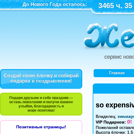
До Нового Года осталось:
3465 ч. 35
сервис нов
Главная
Создай свою ёлочку и собирай
подарки и поздравления!
Подари друзьям и себе праздник —
оставь пожелания и получи взамен
so expensiv
улыбки, благодарность и
море позитива!
Владелец:
xwusay
0!
VIP Подарков:
Позитивные страницы!
Пожеланий оставле
Высота ёлочки: 1.5