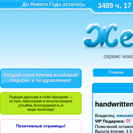
До Нового Года осталось:
3489 ч. 17
сервис нов
Главная
Создай свою ёлочку и собирай
подарки и поздравления!
Подари друзьям и себе праздник —
оставь пожелания и получи взамен
handwritte
улыбки, благодарность и
море позитива!
Владелец:
xwusal
0!
VIP Подарков:
Позитивные страницы!
Пожеланий оставле
Высота ёлочки: 1.5