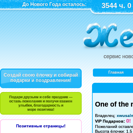
До Нового Года осталось:
3544 ч. 0
сервис нов
Главная
Создай свою ёлочку и собирай
подарки и поздравления!
Подари друзьям и себе праздник —
оставь пожелания и получи взамен
One of the 
улыбки, благодарность и
море позитива!
Владелец:
xwusal
0!
VIP Подарков:
Позитивные страницы!
Пожеланий оставле
Высота ёлочки: 1.5