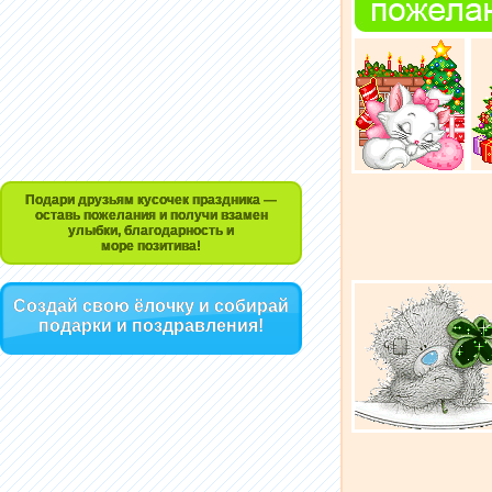
Подари друзьям кусочек праздника —
оставь пожелания и получи взамен
улыбки, благодарность и
море позитива!
Создай свою ёлочку и собирай
подарки и поздравления!