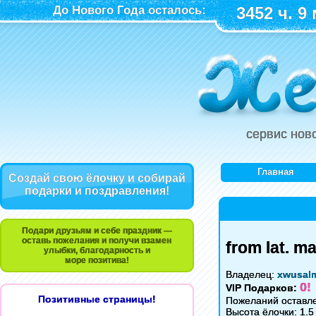
До Нового Года осталось:
3452 ч. 9 
сервис нов
Главная
Создай свою ёлочку и собирай
подарки и поздравления!
Подари друзьям и себе праздник —
оставь пожелания и получи взамен
from lat. ma
улыбки, благодарность и
море позитива!
Владелец:
xwusal
0!
VIP Подарков:
Позитивные страницы!
Пожеланий оставле
Высота ёлочки: 1.5