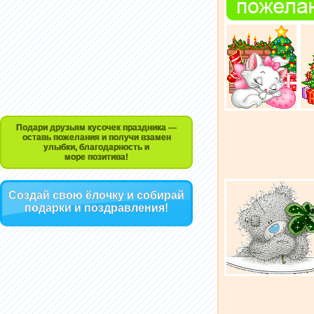
Подари друзьям кусочек праздника —
оставь пожелания и получи взамен
улыбки, благодарность и
море позитива!
Создай свою ёлочку и собирай
подарки и поздравления!