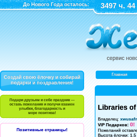
До Нового Года осталось:
3497 ч. 44
сервис нов
Главная
Создай свою ёлочку и собирай
подарки и поздравления!
Подари друзьям и себе праздник —
оставь пожелания и получи взамен
Libraries of
улыбки, благодарность и
море позитива!
Владелец:
xwusaf
0!
VIP Подарков:
Позитивные страницы!
Пожеланий оставле
Высота ёлочки: 1.5