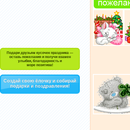
Подари друзьям кусочек праздника —
оставь пожелания и получи взамен
улыбки, благодарность и
море позитива!
Создай свою ёлочку и собирай
подарки и поздравления!