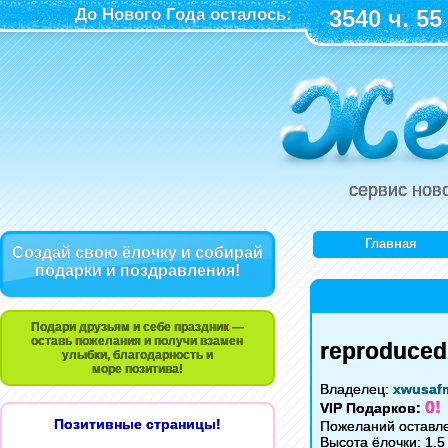
До Нового Года осталось:
3540 ч. 55
сервис нов
Главная
Создай свою ёлочку и собирай
подарки и поздравления!
Подари друзьям и себе праздник —
оставь пожелания и получи взамен
reproduced 
улыбки, благодарность и
море позитива!
Владелец:
xwusaf
0!
VIP Подарков:
Позитивные страницы!
Пожеланий оставле
Высота ёлочки: 1.5