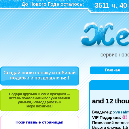
До Нового Года осталось:
3511 ч. 40
сервис нов
Главная
Создай свою ёлочку и собирай
подарки и поздравления!
Подари друзьям и себе праздник —
оставь пожелания и получи взамен
and 12 tho
улыбки, благодарность и
море позитива!
Владелец:
xvusal
0!
VIP Подарков:
Позитивные страницы!
Пожеланий оставле
Высота ёлочки: 1.5