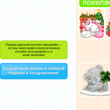
Подари друзьям кусочек праздника —
оставь пожелания и получи взамен
улыбки, благодарность и
море позитива!
Создай свою ёлочку и собирай
подарки и поздравления!