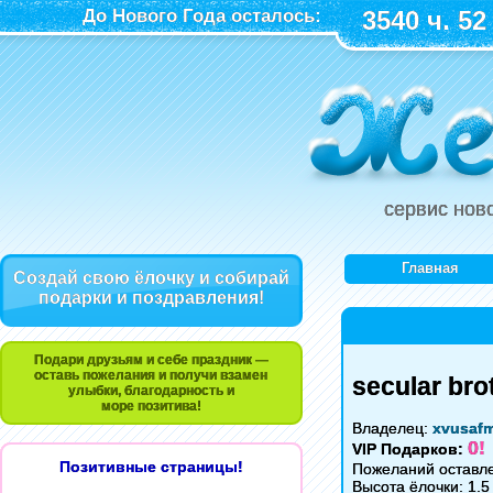
До Нового Года осталось:
3540 ч. 52
сервис нов
Главная
Создай свою ёлочку и собирай
подарки и поздравления!
Подари друзьям и себе праздник —
оставь пожелания и получи взамен
secular bro
улыбки, благодарность и
море позитива!
Владелец:
xvusaf
0!
VIP Подарков:
Позитивные страницы!
Пожеланий оставле
Высота ёлочки: 1.5