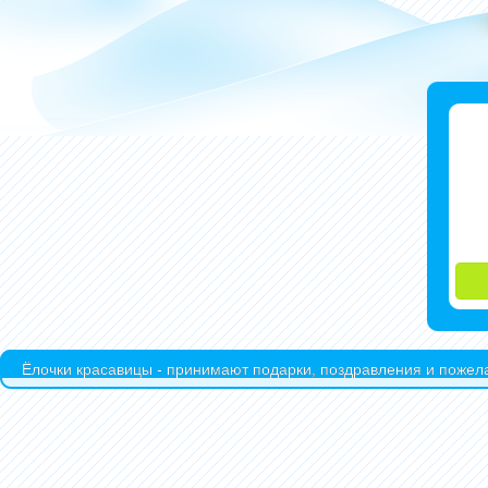
Ёлочки красавицы - принимают подарки, поздравления и пожела