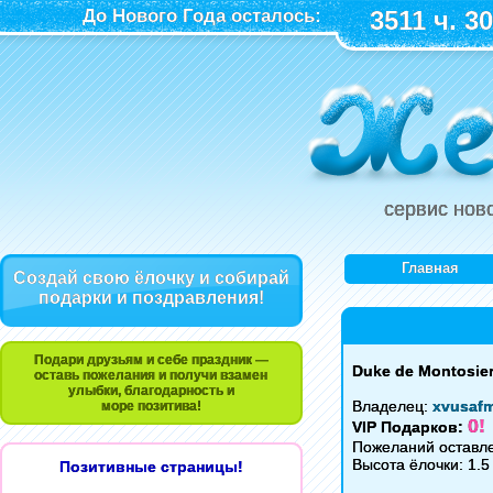
До Нового Года осталось:
3511 ч. 30
сервис нов
Главная
Создай свою ёлочку и собирай
подарки и поздравления!
Подари друзьям и себе праздник —
Duke de Montosie
оставь пожелания и получи взамен
улыбки, благодарность и
Владелец:
xvusaf
море позитива!
0!
VIP Подарков:
Пожеланий оставле
Высота ёлочки: 1.5
Позитивные страницы!