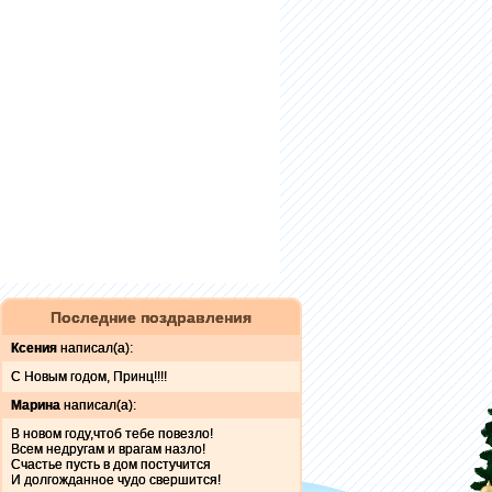
Последние поздравления
Ксения
написал(а):
С Новым годом, Принц!!!!
Марина
написал(а):
В новом году,чтоб тебе повезло!
Всем недругам и врагам назло!
Счастье пусть в дом постучится
И долгожданное чудо свершится!