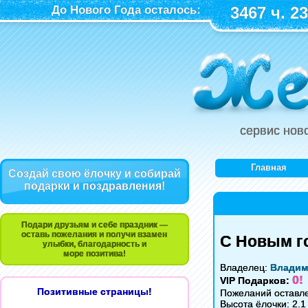
До Нового Года осталось:
3467 ч. 23
сервис нов
Главная
Создай свою ёлочку и собирай
подарки и поздравления!
Подари друзьям и себе праздник —
оставь пожелания и получи взамен
С Новым го
улыбки, благодарность и
море позитива!
Владелец:
Владим
0!
VIP Подарков:
Позитивные страницы!
Пожеланий оставл
Высота ёлочки: 2.1