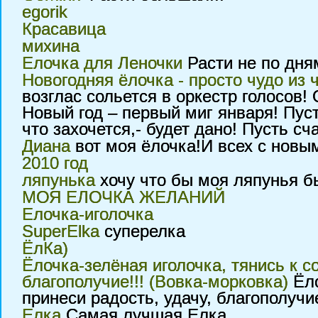
egorik
Красавица
михина
Елочка для Леночки
Расти не по дням
Новогодняя ёлочка - просто чудо из 
возглас сольется в оркестр голосов!
Новый год – первый миг января! Пусть
что захочется,- будет дано! Пусть с
Диана
вот моя ёлочка!И всех с новы
2010 год
ляпунька
хочу что бы моя ляпунья бы
МОЯ ЕЛОЧКА ЖЕЛАНИЙ
Елочка-иголочка
SuperElka
суперелка
ЁлКа)
Ёлочка-зелёная иголочка, тянись к с
благополучие!!! (Вовка-морковка)
Ёло
принеси радость, удачу, благополучи
Елка
Самая лучшая Елка