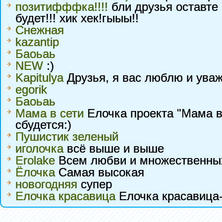
позитифффка!!!!
бли друзья оставте 
будет!!! хик хек!гыыы!!
Снежная
kazantip
Баоьаь
NEW
:)
Kapitulya
Друзья, я вас люблю и ува
egorik
Баоьаь
Мама в сети
Елочка проекта "Мама в 
сбудется:)
Пушистик зеленый
иголочка
всё выше и выше
Erolake
Всем любви и множественных 
Ёлочка
Самая высокая
новогодняя
супер
Елочка красавица
Елочка красавица-