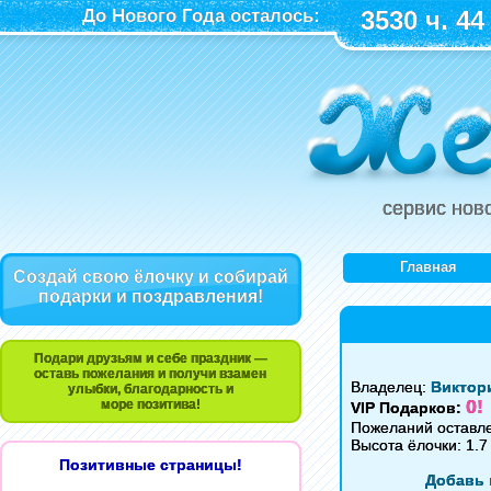
До Нового Года осталось:
3530 ч. 44
сервис нов
Главная
Создай свою ёлочку и собирай
подарки и поздравления!
Подари друзьям и себе праздник —
оставь пожелания и получи взамен
Владелец:
Виктор
улыбки, благодарность и
0!
море позитива!
VIP Подарков:
Пожеланий оставл
Высота ёлочки: 1.7
Позитивные страницы!
Добавь 