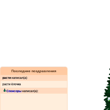
Последние поздравления
расти
написал(а):
расти ёлочка
Спонсоры
написал(а):