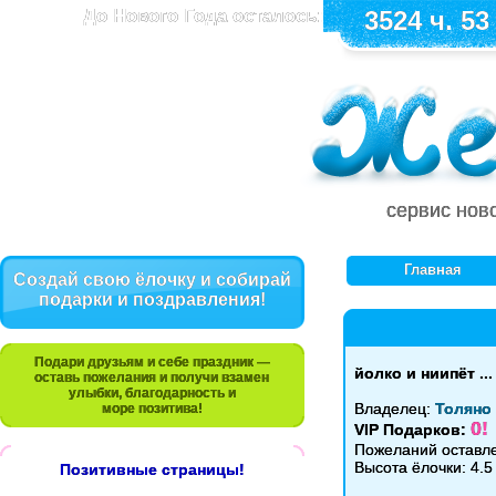
До Нового Года осталось:
3524 ч. 53
сервис нов
Главная
Создай свою ёлочку и собирай
подарки и поздравления!
Подари друзьям и себе праздник —
йолко и ниипёт ...
оставь пожелания и получи взамен
улыбки, благодарность и
Владелец:
Толяно
море позитива!
0!
VIP Подарков:
Пожеланий оставл
Высота ёлочки: 4.5
Позитивные страницы!