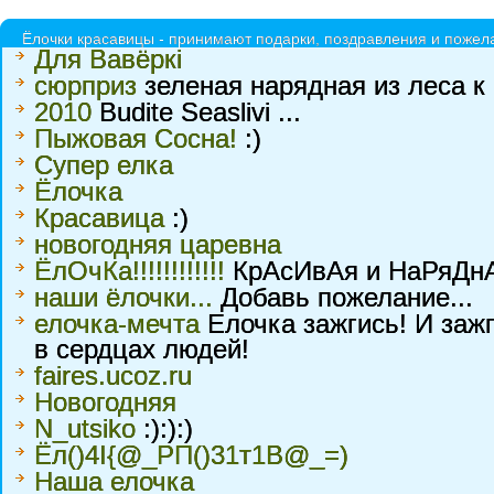
Ёлочки красавицы - принимают подарки, поздравления и пожела
Для Вавёркі
cюрприз
зеленая нарядная из леса к
2010
Budite Seaslivi ...
Пыжовая Сосна!
:)
Супер елка
Ёлочка
Красавица
:)
новогодняя царевна
ЁлОчКа!!!!!!!!!!!!
КрАсИвАя и НаРяДнАя
наши ёлочки...
Добавь пожелание...
елочка-мечта
Елочка зажгись! И заж
в сердцах людей!
faires.ucoz.ru
Новогодняя
N_utsiko
:):):)
Ёл()4I{@_PП()31т1В@_=)
Наша елочка