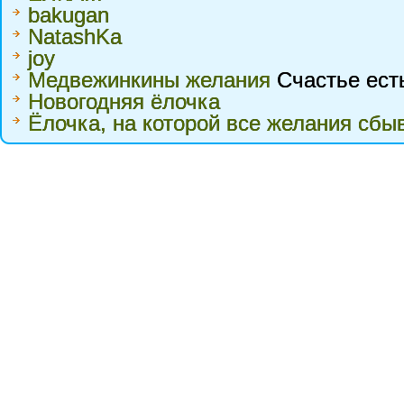
bakugan
NatashKa
joy
Медвежинкины желания
Счастье есть
Новогодняя ёлочка
Ёлочка, на которой все желания сбы