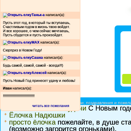
Таньк-а
написал(а):
Пусть этот год, в который ты вступаешь,
Счастливым годом в жизнь твою войдет.
И все хорошее, о чем сейчас мечтаешь,
Пусть сбудется и пусть произойдет.
МАХ
написал(а):
Сюрприз в Новом Году!
Сашка
написал(а):
Будь самой, самой, самой - всегда!!!)
Алексей
написал(а):
Пусть Новый Год принесет удачу и любовь!
Иван
написал(а):
!!!!!!!!!!!!!!!!!!!!!!!!!!!!!!!!!!!!
Ёлочки красавицы - принимают подарки, поздравления и пожела
читать все пожелания
Елочка счастья и удачи
С Новым годо
Ёлочка Надюшки
просто ёлочка
пожелайте, в душе ста
(возможно загорится огоньками).