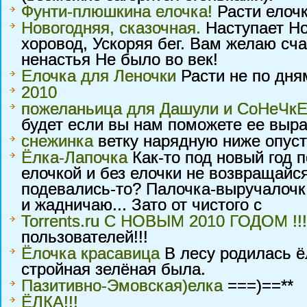
Фунти-плюшкина елочка!
Расти елоч
Новогодняя, сказочная.
Наступает Нов
хоровод, Ускоряя бег. Вам желаю сча
ненастья Не было во век!
Елочка для Леночки
Расти не по дням
2010
пожеланьица для Дашули и СоНеЧкЕ!
будет если вы нам поможете ее вырас
снежинка
ветку нарядную ниже опусти
Ёлка-Лапочка
Как-то под новый год п
елочкой и без елочки не возвращайся"
подевались-то? Палочка-выручалочка,
и жадничаю... Зато от чистого с
Torrents.ru С НОВЫМ 2010 ГОДОМ !!!
пользователей!!!
Ёлочка красавица
В лесу родилась ё
стройная зелёная была.
Пазитивно-Эмовская)елка
===)==**
ЁЛКА!!!