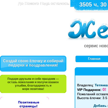
До Нового Года осталось:
3505 ч. 30
сервис нов
Главная
Создай свою ёлочку и собирай
подарки и поздравления!
Подари друзьям и себе праздник —
оставь пожелания и получи взамен
Владелец:
Тетянка
улыбки, благодарность и
0!
море позитива!
VIP Подарков:
Пожеланий оставл
Высота ёлочки: 3.5
Позитивные
Добавь 
страницы!